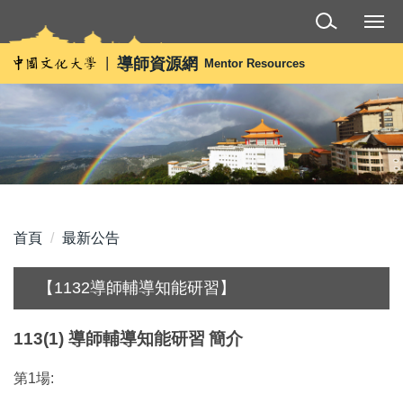
跳
到
主
導師資源網
Mentor Resources
要
內
容
區
首頁
最新公告
【1132導師輔導知能研習】
113(1)
導師輔導知能研習
簡介
第1場: