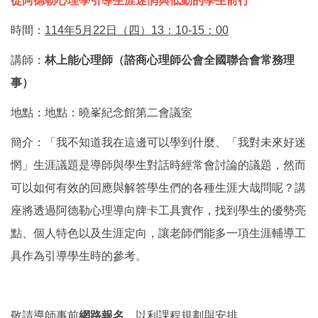
從阿德勒心理學引導生涯迷惘與低動的學生前行
時間：
114年5月22日（四）13：10-15：00
講師：
林上能心理師（諮商心理師公會全國聯合會常務理
事）
地點：
地點：曉峯紀念館第二會議室
簡介：
「我不知道我在這邊可以學到什麼、「我對未來好迷
惘」生涯議題是導師與學生對話時經常會討論的議題，然而
可以如何有效的回應與解答學生們的各種生涯大哉問呢？講
座將透過阿德勒心理導向牌卡工具實作，找到學生的優勢亮
點、個人特色以及生涯定向，讓老師們能多一項生涯輔導工
具作為引導學生時的參考。
敬請導師事前
網路報名
，以利課程規劃與安排，